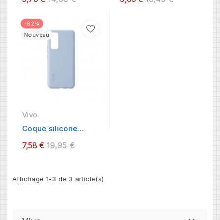
price
price
-62%
Nouveau
Vivo
Coque silicone
souple pour Vivo
Regular
7,58 €
19,95 €
Y70 /...
price
Affichage 1-3 de 3 article(s)