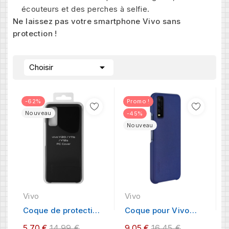
écouteurs et des perches à selfie.
Ne laissez pas votre smartphone Vivo sans
protection !

Choisir
-62%
Promo !
Nouveau
-45%
Nouveau
Vivo
Vivo
Coque de protection
Coque pour Vivo
pour Vivo Y20/Y20S
Y20 / Y11s
Regular
Regular
5,70 €
14,99 €
9,05 €
16,45 €